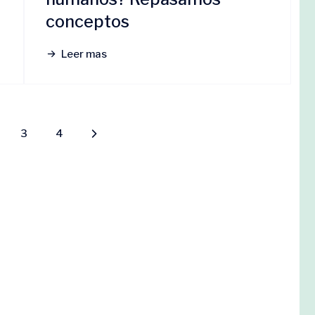
conceptos
Leer mas
3
4