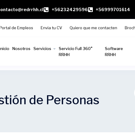
contacto@redrrhh.cl
+56232429596
+56999701614
Portal de Empleos
Envia tu CV
Quiero que me contacten
Broc
Inicio
Nosotros
Servicios
Servicio Full 360°
Software
RRHH
RRHH
stión de Personas