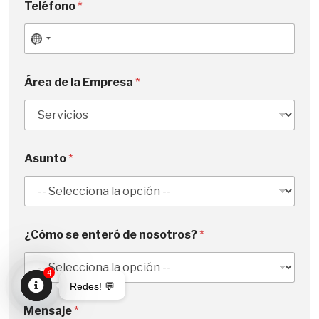
Teléfono
*
N
o
c
Área de la Empresa
*
o
u
n
t
Asunto
*
r
y
s
e
l
¿Cómo se enteró de nosotros?
*
e
c
4
t
Redes! 💬
e
Open
Mensaje
*
d