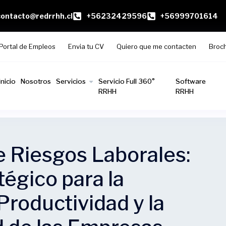
contacto@redrrhh.cl
+56232429596
+56999701614
Portal de Empleos
Envia tu CV
Quiero que me contacten
Broc
Inicio
Nosotros
Servicios
Servicio Full 360°
Software
RRHH
RRHH
 Riesgos Laborales:
tégico para la
Productividad y la