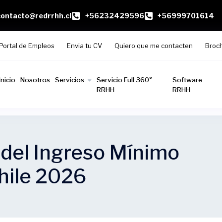
contacto@redrrhh.cl
+56232429596
+56999701614
Portal de Empleos
Envia tu CV
Quiero que me contacten
Broc
Inicio
Nosotros
Servicios
Servicio Full 360°
Software
RRHH
RRHH
 del Ingreso Mínimo
hile 2026