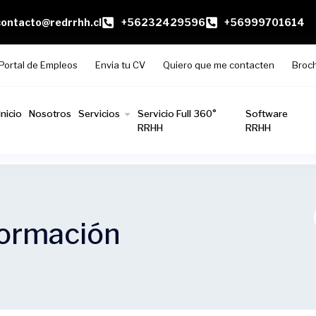
contacto@redrrhh.cl
+56232429596
+56999701614
Portal de Empleos
Envia tu CV
Quiero que me contacten
Broc
Inicio
Nosotros
Servicios
Servicio Full 360°
Software
RRHH
RRHH
formación