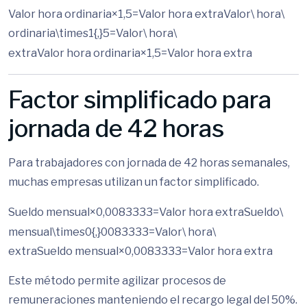
Valor hora ordinaria×1,5=Valor hora extraValor\ hora\
ordinaria\times1{,}5=Valor\ hora\
extra
Va
l
or
h
or
a
or
d
ina
r
ia
×
1
,
5
=
Va
l
or
h
or
a
e
x
t
r
a
Factor simplificado para
jornada de 42 horas
Para trabajadores con jornada de 42 horas semanales,
muchas empresas utilizan un factor simplificado.
Sueldo mensual×0,0083333=Valor hora extraSueldo\
mensual\times0{,}0083333=Valor\ hora\
extra
S
u
e
l
d
o
m
e
n
s
u
a
l
×
0
,
0083333
=
Va
l
or
h
or
a
e
x
t
r
a
Este método permite agilizar procesos de
remuneraciones manteniendo el recargo legal del 50%.