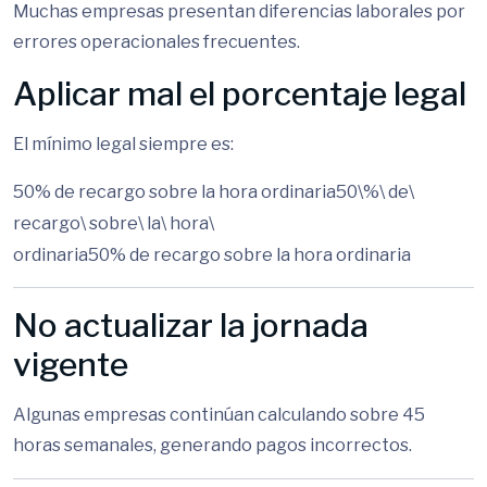
Muchas empresas presentan diferencias laborales por
errores operacionales frecuentes.
Aplicar mal el porcentaje legal
El mínimo legal siempre es:
50% de recargo sobre la hora ordinaria50\%\ de\
recargo\ sobre\ la\ hora\
ordinaria
50%
d
e
rec
a
r
g
o
so
b
re
l
a
h
or
a
or
d
ina
r
ia
No actualizar la jornada
vigente
Algunas empresas continúan calculando sobre 45
horas semanales, generando pagos incorrectos.