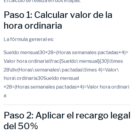
El cálculo se realiza en dos etapas:
Paso 1: Calcular valor de la
hora ordinaria
La fórmula general es:
Sueldo mensual30×28÷(Horas semanales pactadas×4)=
Valor hora ordinaria\frac{Sueldo\ mensual}{30}\times
28\div(Horas\ semanales\ pactadas\times 4)=Valor\
hora\ ordinaria
30
S
u
e
l
d
o
m
e
n
s
u
a
l
×
28
÷
(
Hor
a
s
se
mana
l
es
p
a
c
t
a
d
a
s
×
4
)
=
Va
l
or
h
or
a
or
d
ina
r
i
a
Paso 2: Aplicar el recargo legal
del 50%