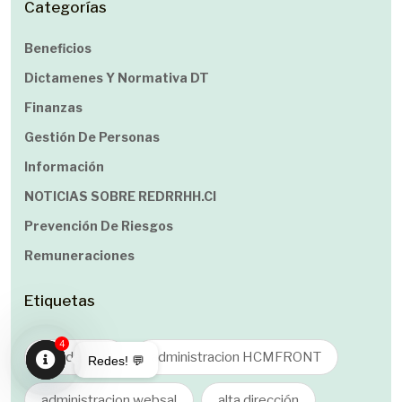
Categorías
Beneficios
Dictamenes Y Normativa DT
Finanzas
Gestión De Personas
Información
NOTICIAS SOBRE REDRRHH.cl
Prevención De Riesgos
Remuneraciones
Etiquetas
4
accidentes
administracion HCMFRONT
Redes! 💬
Open
administracion websal
alta dirección