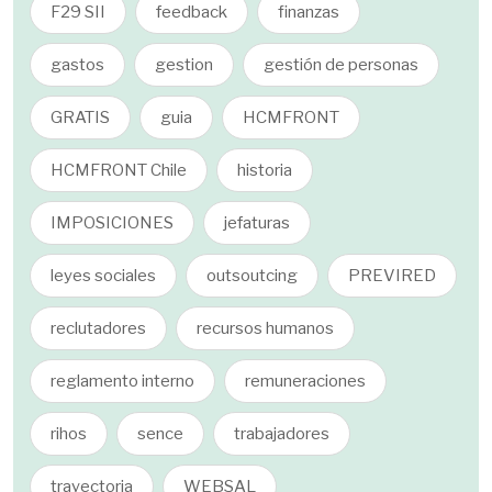
F29 SII
feedback
finanzas
gastos
gestion
gestión de personas
GRATIS
guia
HCMFRONT
HCMFRONT Chile
historia
IMPOSICIONES
jefaturas
leyes sociales
outsoutcing
PREVIRED
reclutadores
recursos humanos
reglamento interno
remuneraciones
rihos
sence
trabajadores
trayectoria
WEBSAL